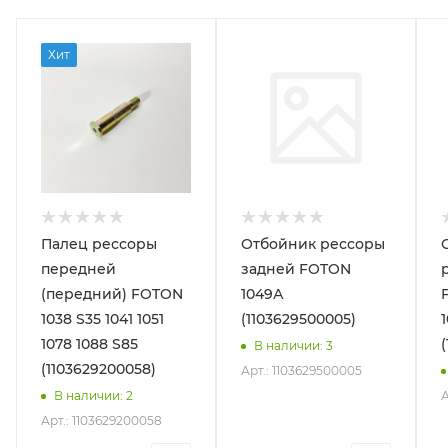
Хит
Палец рессоры
Отбойник рессоры
передней
задней FOTON
(передний) FOTON
1049А
1038 S35 1041 1051
(1103629500005)
1078 1088 S85
В наличии
: 3
(1103629200058)
Арт.: 1103629500005
А
В наличии
: 2
Арт.: 1103629200058