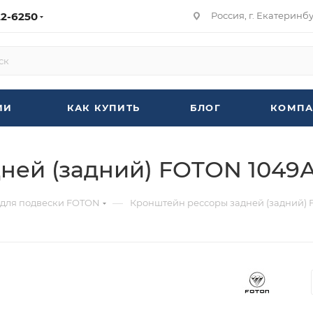
22-6250
Россия, г. Екатеринбур
ИИ
КАК КУПИТЬ
БЛОГ
КОМПА
ей (задний) FOTON 1049А 
—
 для подвески FOTON
Кронштейн рессоры задней (задний) 