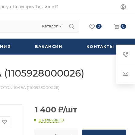
г, ул. Новостроя 1 а, литер К
Каталог
0
0
НИЯ
ВАКАНСИИ
КОНТАКТЫ
(1105928000026)
FOTON 1049А (1105928000026)
1 400
₽
/шт
В наличии
: 10