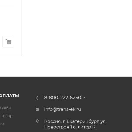
Втулка рессоры перед FOTON 1041 1051 1061 1069 
Арт.: SE0026
В наличии
: 9
250
₽
/шт
 ОПЛАТЫ
8-800-222-6250
тавки
info@trans-ek.ru
 товар
Россия, г. Екатеринбург, ул.
вет
Новостроя 1 а, литер К