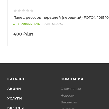
Палец рессоры передней (передний) FOTON 1061 1069 
Арт.: SE0053
В наличии
: 1214
400
₽
/шт
КАТАЛОГ
КОМПАНИЯ
АКЦИИ
О компании
Новости
УСЛУГИ
Вакансии
БРЕНДЫ