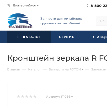
Екатеринбург
8-800-2
Запчасти для китайских
грузовых автомобилей
КАТАЛОГ
СЕРВИС
АКЦ
Кронштейн зеркала R F
—
—
—
Главная
Каталог
Запчасти на FOTON
Запчасти
Артикул:
R1099M