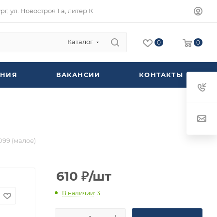
г, ул. Новостроя 1 а, литер К
Каталог
0
0
НИЯ
ВАКАНСИИ
КОНТАКТЫ
99 (малое)
610
₽
/шт
В наличии
: 3