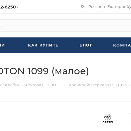
22-6250
Россия, г. Екатеринбур
ИИ
КАК КУПИТЬ
БЛОГ
КОМПА
OTON 1099 (малое)
—
 для кабины и кузова FOTON
Кронштейн зеркала R FOTON 10