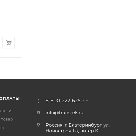
Панель кабины передняя (капот) FOTON 1093 1
Арт.: 1B22053100001-C
В наличии
: 3
12 400
₽
/шт
 ОПЛАТЫ
8-800-222-6250
тавки
info@trans-ek.ru
 товар
Россия, г. Екатеринбург, ул.
вет
Новостроя 1 а, литер К