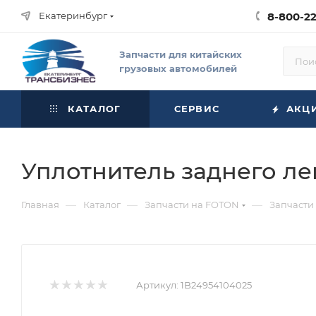
Екатеринбург
8-800-2
Запчасти для китайских
грузовых автомобилей
КАТАЛОГ
СЕРВИС
АКЦ
Уплотнитель заднего лев
—
—
—
Главная
Каталог
Запчасти на FOTON
Запчасти
Артикул:
1B24954104025