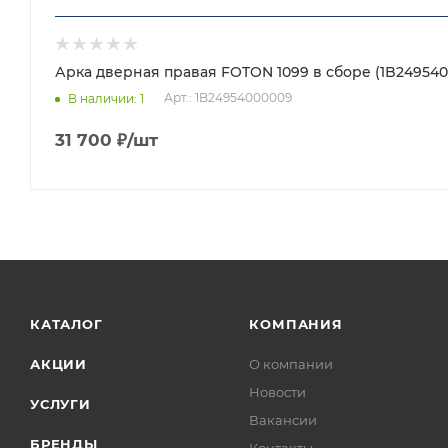
Арка дверная правая FOTON 1099 в сборе (1B24954
Арт.: 1B24954000009
В наличии
: 1
31 700
₽
/шт
КАТАЛОГ
КОМПАНИЯ
АКЦИИ
О компании
Новости
УСЛУГИ
Вакансии
БРЕНДЫ