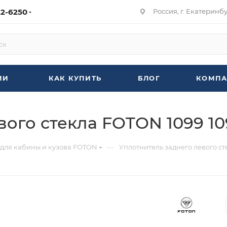
22-6250
Россия, г. Екатеринбур
ИИ
КАК КУПИТЬ
БЛОГ
КОМПА
ого стекла FOTON 1099 10
—
 для кабины и кузова FOTON
Уплотнитель заднего левого ст