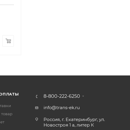
Пепельница двери правая FOTON 1099 (1B2496
Арт.: 1B24961200169
В наличии
: 1
490
₽
/шт
 ОПЛАТЫ
8-800-222-6250
тавки
info@trans-ek.ru
 товар
Россия, г. Екатеринбург, ул.
вет
Новостроя 1 а, литер К