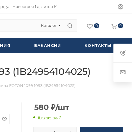
г, ул. Новостроя 1 а, литер К
Каталог
0
0
НИЯ
ВАКАНСИИ
КОНТАКТЫ
93 (1B24954104025)
екла FOTON 1099 1093 (1B24954104025)
580
₽
/шт
В наличии
: 7