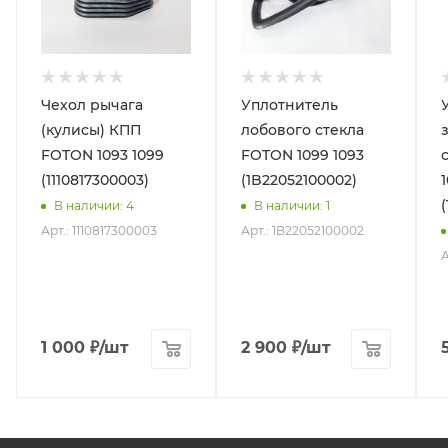
Чехол рычага
Уплотнитель
(кулисы) КПП
лобового стекла
FOTON 1093 1099
FOTON 1099 1093
(1110817300003)
(1B22052100002)
В наличии
: 4
В наличии
: 1
Арт.: 1110817300003
Арт.: 1B22052100002
А
1 000
₽
/шт
2 900
₽
/шт