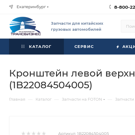
Екатеринбург
8-800-2
Запчасти для китайских
грузовых автомобилей
КАТАЛОГ
СЕРВИС
АКЦ
Кронштейн левой верхн
(1B22084504005)
—
—
—
Главная
Каталог
Запчасти на FOTON
Запчасти
Артикул:
1B22084504005