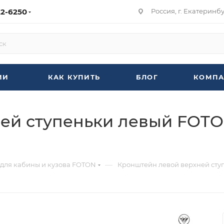
22-6250
Россия, г. Екатеринбур
ИИ
КАК КУПИТЬ
БЛОГ
КОМПА
ей ступеньки левый FOTO
—
 для кабины и кузова FOTON
Кронштейн левой верхней ступ