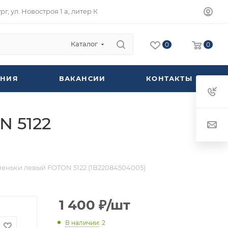
г, ул. Новостроя 1 а, литер К
Каталог
0
0
НИЯ
ВАКАНСИИ
КОНТАКТЫ
N 5122
еньки левый FOTON 5122 (1B22084504005)
1 400
₽
/шт
В наличии
: 2