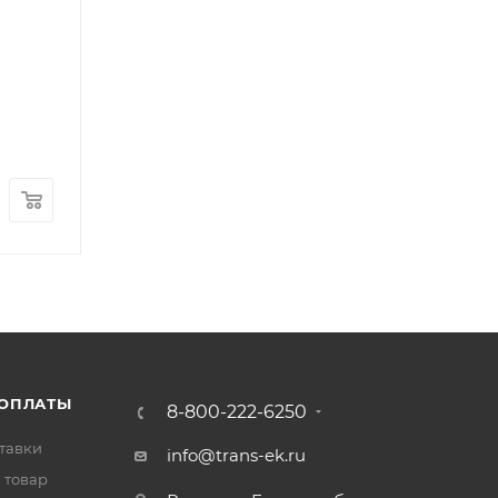
Накладка подножки правая FOTON 5122 (металл
Арт.: 1B22084504004
В наличии
: 4
1 800
₽
/шт
 ОПЛАТЫ
8-800-222-6250
тавки
info@trans-ek.ru
 товар