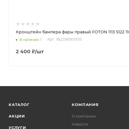
Кронштейн бампера фары правый FOTON 1113 5122 1163
Арт.: 1B22083100013
В наличии
: 1
2 400
₽
/шт
КАТАЛОГ
КОМПАНИЯ
АКЦИИ
О компании
Новости
УСЛУГИ