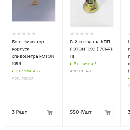
Болт-фиксатор
Гайка фланца КПП
корпуса
FOTON 1099 (1701471-
спидометра FOTON
11)
1099
В наличии
: 5
(
Арт.: 1701471-11
В наличии
: 22
Арт.: 7х16х10
А
3
₽
/шт
550
₽
/шт