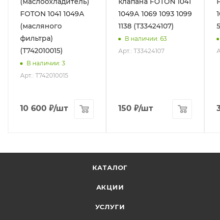
(маслоохладитель)
клапана FOTON 1041
FOTON 1041 1049А
1049А 1069 1093 1099
(масляного
1138 (T33424107)
5
фильтра)
В наличии
: 63
(T742010015)
Арт.: T33424107
А
В наличии
: 3
Арт.: T742010015
10 600
₽
/шт
150
₽
/шт
КАТАЛОГ
АКЦИИ
УСЛУГИ