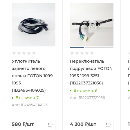
Уплотнитель
Переключатель
заднего левого
подрулевой FOTON
стекла FOTON 1099
1093 1099 3251
1093
(1B22037321056)
(1B24954104025)
В наличии
: 8
Арт.: 1B22037321056
А
В наличии
: 7
Арт.: 1B24954104025
580
₽
/шт
4 200
₽
/шт