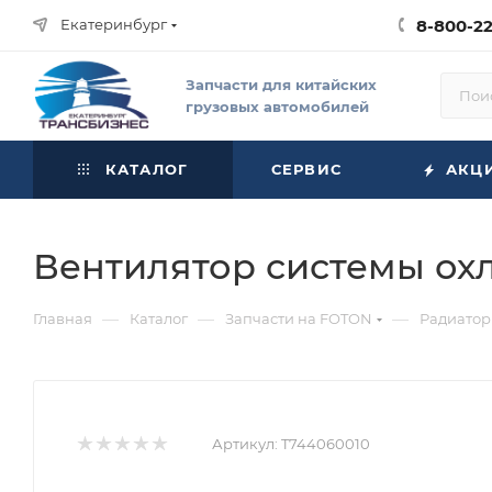
Екатеринбург
8-800-2
Запчасти для китайских
грузовых автомобилей
КАТАЛОГ
СЕРВИС
АКЦ
Вентилятор системы ох
—
—
—
Главная
Каталог
Запчасти на FOTON
Радиатор
Артикул:
T744060010