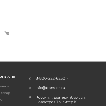
Патрубок радиатора FOTON (1104913300057)
Арт.: 1104913300057
В наличии
: 1
500
₽
/шт
 ОПЛАТЫ
8-800-222-6250
тавки
info@trans-ek.ru
 товар
Россия, г. Екатеринбург, ул.
вет
Новостроя 1 а, литер К