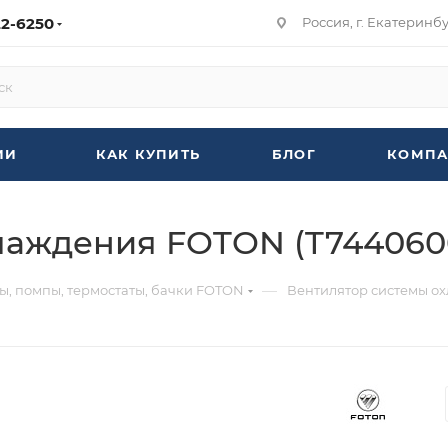
22-6250
Россия, г. Екатеринбур
ИИ
КАК КУПИТЬ
БЛОГ
КОМПА
лаждения FOTON (T744060
—
ы, помпы, термостаты, бачки FOTON
Вентилятор системы о