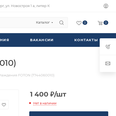
г, ул. Новостроя 1 а, литер К
Каталог
0
0
НИЯ
ВАКАНСИИ
КОНТАКТЫ
010)
хлаждения FOTON (T744060010)
1 400
₽
/шт
Нет в наличии