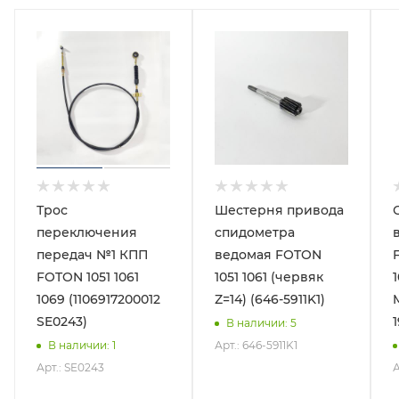
Трос
Шестерня привода
переключения
спидометра
передач №1 КПП
ведомая FOTON
FOTON 1051 1061
1051 1061 (червяк
1
1069 (1106917200012
Z=14) (646-5911K1)
SE0243)
В наличии
: 5
Арт.: 646-5911K1
В наличии
: 1
Арт.: SE0243
А