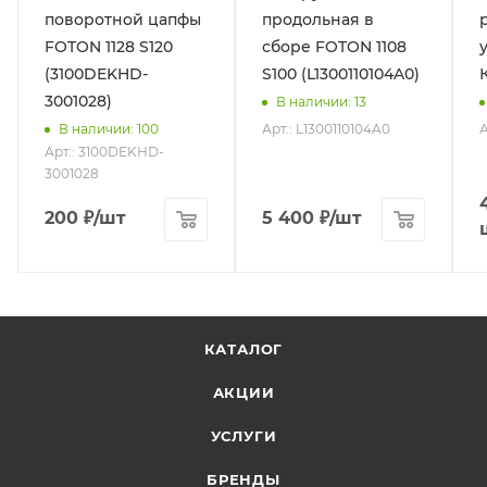
поворотной цапфы
продольная в
FOTON 1128 S120
сборе FOTON 1108
(3100DEKHD-
S100 (L1300110104A0)
3001028)
В наличии
: 13
Арт.: L1300110104A0
А
В наличии
: 100
Арт.: 3100DEKHD-
3001028
200
₽
/шт
5 400
₽
/шт
КАТАЛОГ
АКЦИИ
УСЛУГИ
БРЕНДЫ