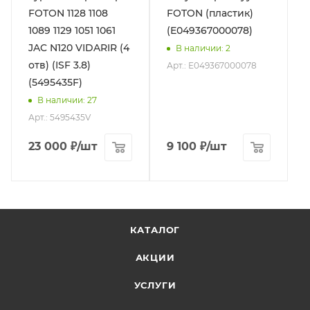
FOTON 1128 1108
FOTON (пластик)
1089 1129 1051 1061
(Е049367000078)
JAC N120 VIDARIR (4
В наличии
: 2
отв) (ISF 3.8)
Арт.: Е049367000078
(5495435F)
В наличии
: 27
Арт.: 5495435V
23 000
₽
/шт
9 100
₽
/шт
КАТАЛОГ
АКЦИИ
УСЛУГИ