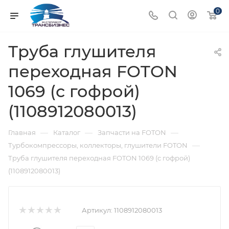
0
Труба глушителя
переходная FOTON
1069 (с гофрой)
(1108912080013)
—
—
—
Главная
Каталог
Запчасти на FOTON
—
Турбокомпрессоры, коллекторы, глушители FOTON
Труба глушителя переходная FOTON 1069 (с гофрой)
(1108912080013)
Артикул:
1108912080013