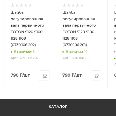
Шайба
Шайба
регулировочная
регулировочная
вала первичного
вала первичного
FOTON S120 S100
FOTON S120 S100
1128 1108
1128 1108
(0730.106.202)
(0730.106.201)
1
В наличии
: 8
В наличии
: 10
Арт.: 0730.106.202
Арт.: 0730.106.201
А
790
₽
/шт
790
₽
/шт
КАТАЛОГ