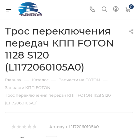
0
Трос переключения
передач КПП FOTON
1128 S120
(L1172060105A0)
—
—
—
Главная
Каталог
Запчасти на FOTON
—
Запчасти КПП FOTON
Трос переключения передач КПП FOTON 1128 S120
(L1172060105A0)
Артикул:
L1172060105A0