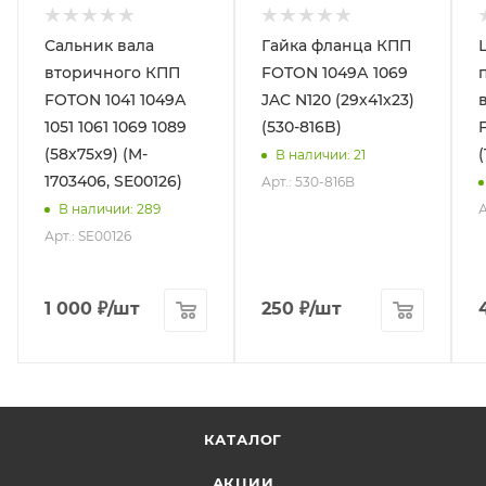
Сальник вала
Гайка фланца КПП
вторичного КПП
FOTON 1049А 1069
FOTON 1041 1049А
JAC N120 (29х41х23)
1051 1061 1069 1089
(530-816B)
(58x75x9) (M-
В наличии
: 21
1703406, SE00126)
Арт.: 530-816B
А
В наличии
: 289
Арт.: SE00126
1 000
₽
/шт
250
₽
/шт
КАТАЛОГ
АКЦИИ