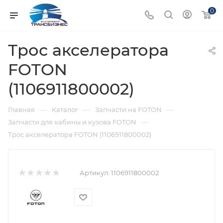
0
Трос акселератора
FOTON
(1106911800002)
—
—
—
Главная
Каталог
Запчасти на FOTON
—
Запчасти для кабины и кузова FOTON
Трос акселератора FOTON (1106911800002)
Артикул:
1106911800002