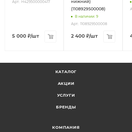
нижний)
Арт.: H429500000417
(1108929500008)
А
В наличии
: 9
Арт.: 1108929500008
5 000
₽
/шт
2 400
₽
/шт
КАТАЛОГ
АКЦИИ
УСЛУГИ
БРЕНДЫ
КОМПАНИЯ