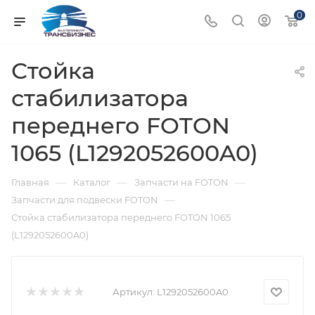
0
Стойка
стабилизатора
переднего FOTON
1065 (L1292052600A0)
—
—
—
Главная
Каталог
Запчасти на FOTON
—
Запчасти для подвески FOTON
Стойка стабилизатора переднего FOTON 1065
(L1292052600A0)
Артикул:
L1292052600A0