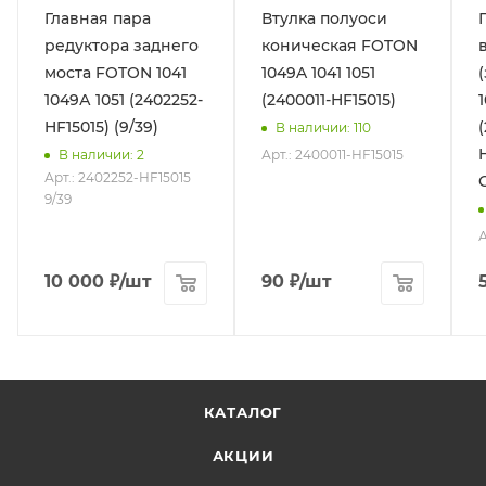
Главная пара
Втулка полуоси
редуктора заднего
коническая FOTON
моста FOTON 1041
1049A 1041 1051
1049А 1051 (2402252-
(2400011-HF15015)
HF15015) (9/39)
В наличии
: 110
H
Арт.: 2400011-HF15015
В наличии
: 2
Арт.: 2402252-HF15015
9/39
А
10 000
₽
/шт
90
₽
/шт
КАТАЛОГ
АКЦИИ