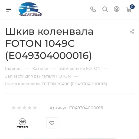
0
Шкив коленвала
FOTON 1049С
(E049304000016)
—
—
—
Главная
Каталог
Запчасти на FOTON
—
Запчасти для двигателя FOTON
Шкив коленвала FOTON 1049С (E049304000016)
Артикул:
E049304000016