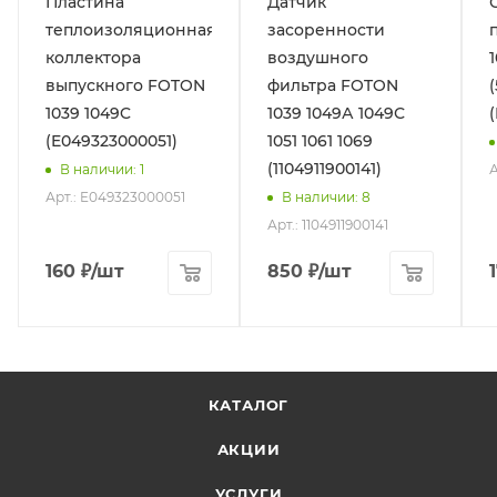
Пластина
Датчик
теплоизоляционная
засоренности
коллектора
воздушного
выпускного FOTON
фильтра FOTON
1039 1049C
1039 1049А 1049С
(E049323000051)
1051 1061 1069
(1104911900141)
А
В наличии
: 1
Арт.: E049323000051
В наличии
: 8
Арт.: 1104911900141
160
₽
/шт
850
₽
/шт
КАТАЛОГ
АКЦИИ
УСЛУГИ