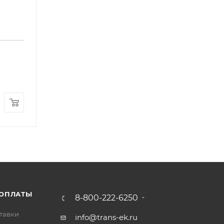
Суппорт тормозной переднего левого колеса B
Арт.: t5a-2300010B-34
В наличии
: 3
12 000
₽
/шт
 ОПЛАТЫ
8-800-222-6250
тавки
info@trans-ek.ru