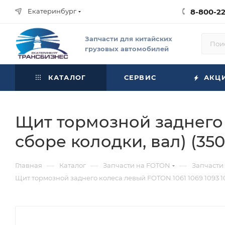
Екатеринбург
8-800-2
Запчасти для китайских
грузовых автомобилей
КАТАЛОГ
СЕРВИС
АКЦ
Щит тормозной заднего к
сборе колодки, вал) (350
—
—
—
Главная
Каталог
Запчасти на FOTON
Запчасти
Щит тормозной заднего колеса левый FOTON 1061 1069 1093 109