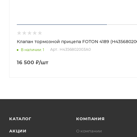
Клапан тормозной прицепа FOTON 4189 (H43568020
Арт.: H4356802003A0
В наличии
: 1
16 500
₽
/шт
КАТАЛОГ
КОМПАНИЯ
АКЦИИ
О компании