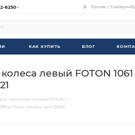
22-6250
Россия, г. Екатеринбур
ИИ
КАК КУПИТЬ
БЛОГ
КОМПА
олеса левый FOTON 1061 1
21
—
 для тормозной системы FOTON
9 (в сборе колодки, вал) (35021