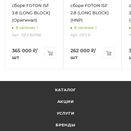
сборе FOTON ISF
сборе FOTON ISF
3.8 (LONG BLOCK)
2.8 (LONG BLOCK)
(Оригинал)
(HNP)
В наличии
: 1
В наличии
: 1
Арт.: ISF3.8s5168
Арт.: ISF2.8
А
365 000
₽
/
262 000
₽
/
шт
шт
КАТАЛОГ
АКЦИИ
УСЛУГИ
БРЕНДЫ