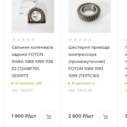
Сальник коленвала
Шестерня привода
задний FOTON
компрессора
1049А 1069 1099 1138
(промежуточная)
E2 (T2418F701,
FOTON 1069 1093
SE00117)
1099 (T3117C161)
В наличии
: 269
В наличии
: 5
Арт.: SE00117
Арт.: T3117C161
А
1 900
₽
/шт
2 600
₽
/шт