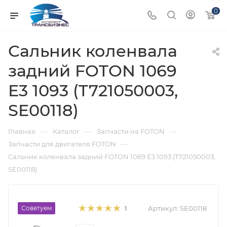
0
Сальник коленвала
задний FOTON 1069
E3 1093 (T721050003,
SE00118)
—
—
—
Главная
Каталог
Запчасти на FOTON
—
Запчасти для двигателя FOTON
Сальник коленвала задний FOTON 1069 E3 1093 (T721050003,
SE00118)
Советуем
Артикул:
SE00118
1