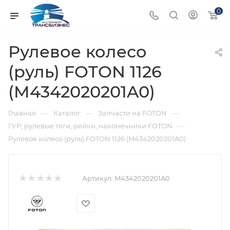
0
Рулевое колесо
(руль) FOTON 1126
(M4342020201A0)
—
—
—
Главная
Каталог
Запчасти на FOTON
—
ГУР, рулевые тяги, рейки, наконечники FOTON
Рулевое колесо (руль) FOTON 1126 (M4342020201A0)
Артикул:
M4342020201A0