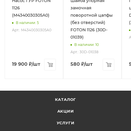
Насос ГУР FOTON
Шайба упорная
1126
замочная
(M4340030305A0)
поворотной цапфы
(без отверстий)
В наличии
: 5
FOTON 1126 (30D-
Арт.: M4340030305A0
01039)
А
В наличии
: 10
Арт.: 30D-01038
19 900
₽
/шт
580
₽
/шт
КАТАЛОГ
АКЦИИ
УСЛУГИ