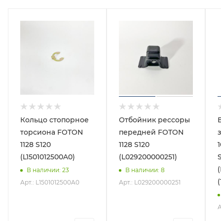
Кольцо стопорное
Отбойник рессоры
торсиона FOTON
передней FOTON
1128 S120
1128 S120
(L1501012500A0)
(L029200000251)
В наличии
: 23
В наличии
: 8
Арт.: L1501012500A0
Арт.: L029200000251
А