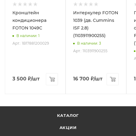
Кронштейн
Интеркулер FOTON
кондиционера
1039 (дв. Cummins
FOTON 1049C
ISF 2.8)
(1103911900255)
В наличии
: 1
(
Арт.: 1B17881200029
В наличии
: 3
Арт.: 1103911900255
А
3 500
₽
/шт
16 700
₽
/шт
КАТАЛОГ
АКЦИИ