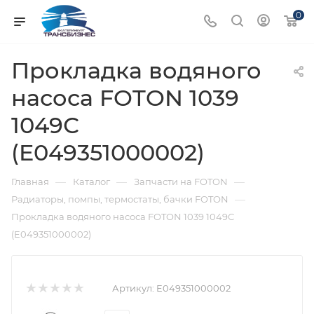
0
Прокладка водяного
насоса FOTON 1039
1049С
(E049351000002)
—
—
—
Главная
Каталог
Запчасти на FOTON
—
Радиаторы, помпы, термостаты, бачки FOTON
Прокладка водяного насоса FOTON 1039 1049С
(E049351000002)
Артикул:
E049351000002