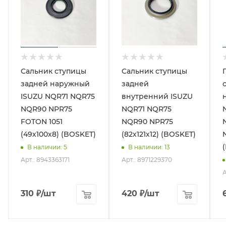
Сальник ступицы
Сальник ступицы
задней наружный
задней
ISUZU NQR71 NQR75
внутренний ISUZU
NQR90 NPR75
NQR71 NQR75
FOTON 1051
NQR90 NPR75
(49х100х8) (BOSKET)
(82х121х12) (BOSKET)
В наличии
: 5
В наличии
: 13
Арт.: 8943363171
Арт.: 8971229370
А
310
₽
/шт
420
₽
/шт