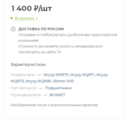
1 400
₽
/шт
В наличии
: 2
ДОСТАВКА ПО РОССИИ
Отправим в любой регион удобной вам транспортной
компанией.
Стоимость вы можете узнать у менеджера или
посмотреть на сайте ТК
Характеристики
Модель авто
—
Исузу NPR75
,
Исузу NQR71
,
Исузу
NQR75
,
Исузу NQR90
,
Фотон 1051
Тип запчасти
—
Подшипники
Производитель
—
BOSKET
Изображение носит ознакомительный характер