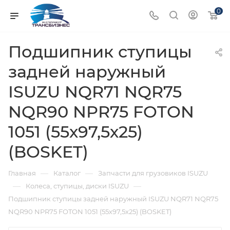
0
Подшипник ступицы
задней наружный
ISUZU NQR71 NQR75
NQR90 NPR75 FOTON
1051 (55х97,5х25)
(BOSKET)
—
—
Главная
Каталог
Запчасти для грузовиков ISUZU
—
—
Колеса, ступицы, диски ISUZU
Подшипник ступицы задней наружный ISUZU NQR71 NQR75
NQR90 NPR75 FOTON 1051 (55х97,5х25) (BOSKET)