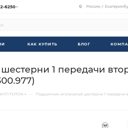
22-6250
Россия, г. Екатеринбур
ИИ
КАК КУПИТЬ
БЛОГ
КОМПА
шестерни 1 передачи вто
300.977)
—
 КПП FOTON
Подшипник игольчатый шестерни 1 передачи вто