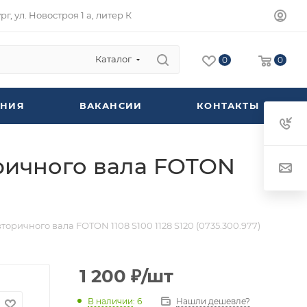
г, ул. Новостроя 1 а, литер К
Каталог
0
0
НИЯ
ВАКАНСИИ
КОНТАКТЫ
ричного вала FOTON
ричного вала FOTON 1108 S100 1128 S120 (0735.300.977)
1 200
₽
/шт
В наличии
: 6
Нашли дешевле?