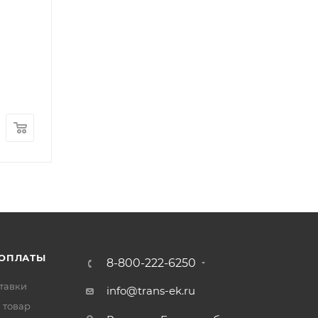
Подшипник игольчатый шестерни 4 передачи FO
Арт.: 0735.300.979
В наличии
: 6
1 200
₽
/шт
 ОПЛАТЫ
8-800-222-6250
тавки
info@trans-ek.ru
 товар