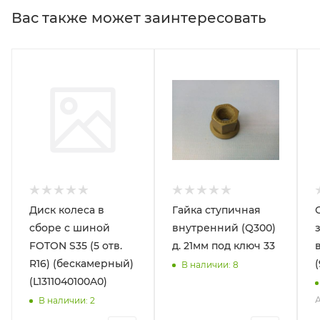
Вас также может заинтересовать
Диск колеса в
Гайка ступичная
сборе с шиной
внутренний (Q300)
FOTON S35 (5 отв.
д. 21мм под ключ 33
R16) (бескамерный)
В наличии
: 8
(L1311040100A0)
А
В наличии
: 2