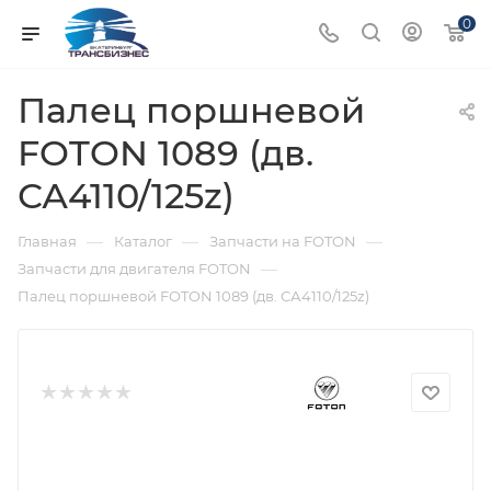
0
Палец поршневой
FOTON 1089 (дв.
СА4110/125z)
—
—
—
Главная
Каталог
Запчасти на FOTON
—
Запчасти для двигателя FOTON
Палец поршневой FOTON 1089 (дв. СА4110/125z)