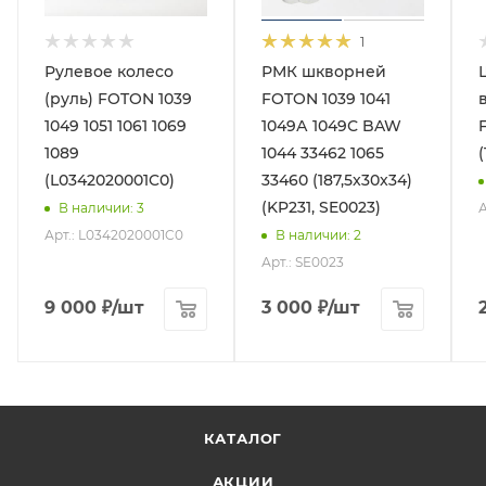
1
Рулевое колесо
РМК шкворней
(руль) FOTON 1039
FOTON 1039 1041
1049 1051 1061 1069
1049А 1049С BAW
1089
1044 33462 1065
(L0342020001C0)
33460 (187,5x30x34)
(KP231, SE0023)
А
В наличии
: 3
Арт.: L0342020001C0
В наличии
: 2
Арт.: SE0023
9 000
₽
/шт
3 000
₽
/шт
КАТАЛОГ
АКЦИИ