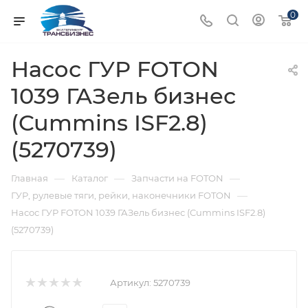
0
Насос ГУР FOTON
1039 ГАЗель бизнес
(Cummins ISF2.8)
(5270739)
—
—
—
Главная
Каталог
Запчасти на FOTON
—
ГУР, рулевые тяги, рейки, наконечники FOTON
Насос ГУР FOTON 1039 ГАЗель бизнес (Cummins ISF2.8)
(5270739)
Артикул:
5270739