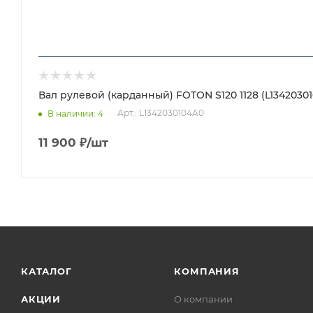
Вал рулевой (карданный) FOTON S120 1128 (L1342030
Арт.: L1342030104A0
В наличии
: 4
11 900
₽
/шт
КАТАЛОГ
КОМПАНИЯ
АКЦИИ
О компании