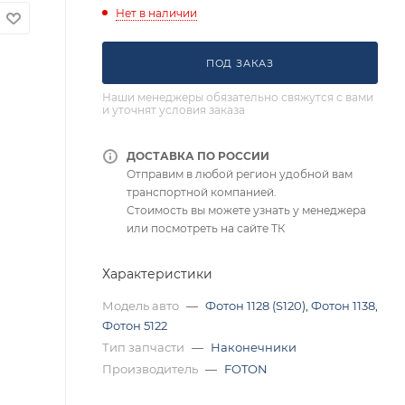
Нет в наличии
ПОД ЗАКАЗ
Наши менеджеры обязательно свяжутся с вами
и уточнят условия заказа
ДОСТАВКА ПО РОССИИ
Отправим в любой регион удобной вам
транспортной компанией.
Стоимость вы можете узнать у менеджера
или посмотреть на сайте ТК
Характеристики
Модель авто
—
Фотон 1128 (S120)
,
Фотон 1138
,
Фотон 5122
Тип запчасти
—
Наконечники
Производитель
—
FOTON