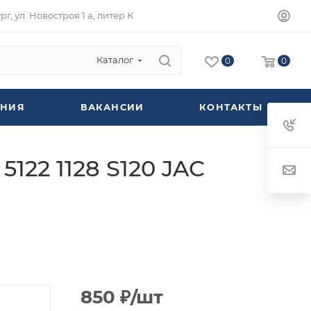
г, ул. Новостроя 1 а, литер К
Каталог
0
0
НИЯ
ВАКАНСИИ
КОНТАКТЫ
122 1128 S120 JAC
850
₽
/шт