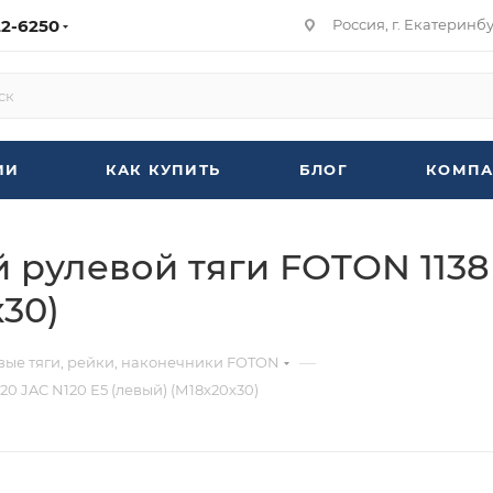
22-6250
Россия, г. Екатеринбур
ИИ
КАК КУПИТЬ
БЛОГ
КОМПА
улевой тяги FOTON 1138 5
х30)
—
евые тяги, рейки, наконечники FOTON
20 JAC N120 Е5 (левый) (М18х20х30)