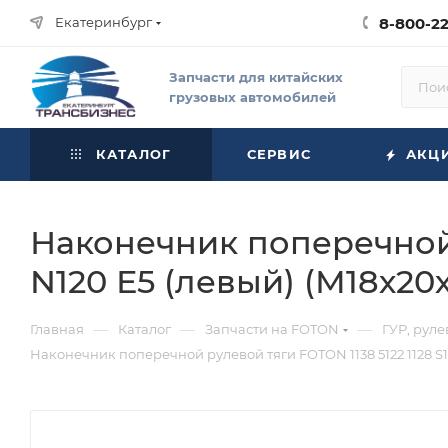
Екатеринбург
8-800-2
Запчасти для китайских
грузовых автомобилей
КАТАЛОГ
СЕРВИС
АКЦ
Наконечник поперечной р
N120 Е5 (левый) (М18х20
—
—
—
Главная
Каталог
Запчасти на FOTON
ГУР, рул
Наконечник поперечной рулевой тяги FOTON 1138 5122 1128 S1