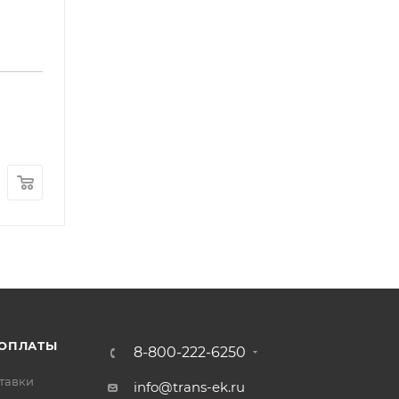
Кулак поворотный левый FOTON 1128 S120 (L13
Арт.: L130000000004-15
В наличии
: 1
30 000
₽
/шт
 ОПЛАТЫ
8-800-222-6250
тавки
info@trans-ek.ru