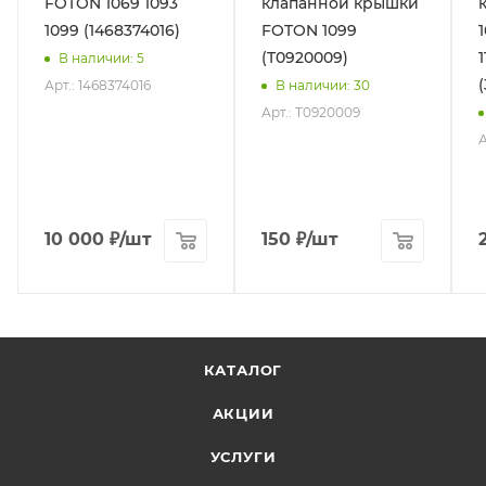
FOTON 1069 1093
клапанной крышки
1099 (1468374016)
FOTON 1099
(T0920009)
В наличии
: 5
(
Арт.: 1468374016
В наличии
: 30
Арт.: T0920009
А
10 000
₽
/шт
150
₽
/шт
КАТАЛОГ
АКЦИИ
УСЛУГИ