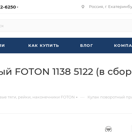
22-6250
Россия, г. Екатеринбур
ИИ
КАК КУПИТЬ
БЛОГ
КОМПА
й FOTON 1138 5122 (в сбор
—
евые тяги, рейки, наконечники FOTON
Кулак поворотный прав