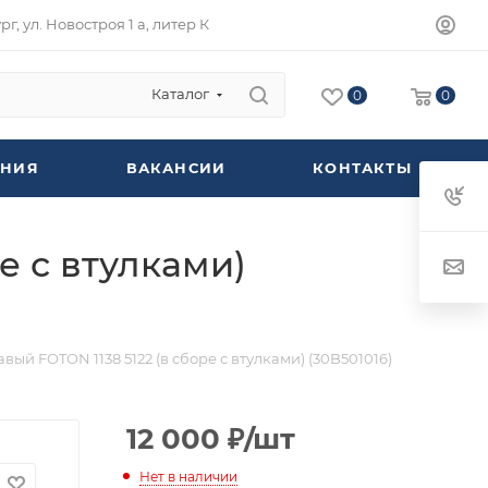
г, ул. Новостроя 1 а, литер К
Каталог
0
0
НИЯ
ВАКАНСИИ
КОНТАКТЫ
е с втулками)
ый FOTON 1138 5122 (в сборе с втулками) (30B501016)
12 000
₽
/шт
Нет в наличии