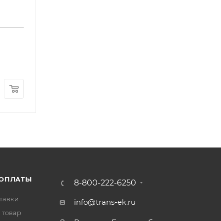
Наконечник поперечной рулевой тяги к-т L/R FO
Арт.: SE0028
В наличии
: 295
3 200
₽
/шт
 ОПЛАТЫ
8-800-222-6250
тавки
info@trans-ek.ru
 товар