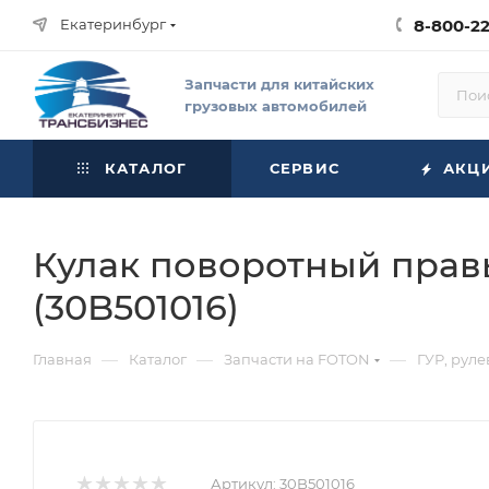
Екатеринбург
8-800-2
Запчасти для китайских
грузовых автомобилей
КАТАЛОГ
СЕРВИС
АКЦ
Кулак поворотный правы
(30B501016)
—
—
—
Главная
Каталог
Запчасти на FOTON
ГУР, рул
Артикул:
30B501016