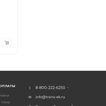
Прокладка трубки слива масла с турбокомпрес
Арт.: 3819900
В наличии
: 17
160
₽
/шт
 ОПЛАТЫ
8-800-222-6250
тавки
info@trans-ek.ru
 товар