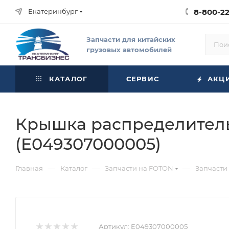
Екатеринбург
8-800-2
Запчасти для китайских
грузовых автомобилей
КАТАЛОГ
СЕРВИС
АКЦ
Крышка распределитель
(E049307000005)
—
—
—
Главная
Каталог
Запчасти на FOTON
Запчасти
Артикул:
E049307000005