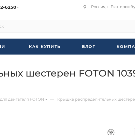
22-6250
Россия, г. Екатеринбур
ИИ
КАК КУПИТЬ
БЛОГ
КОМПА
ных шестерен FOTON 1039
—
 для двигателя FOTON
Крышка распределительных шестерен