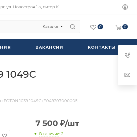
г, ул. Новостроя 1 а, литер К
Каталог
0
0
НИЯ
ВАКАНСИИ
КОНТАКТЫ
 1049С
 FOTON 1039 1049С (E049307000005)
7 500
₽
/шт
В наличии
: 2