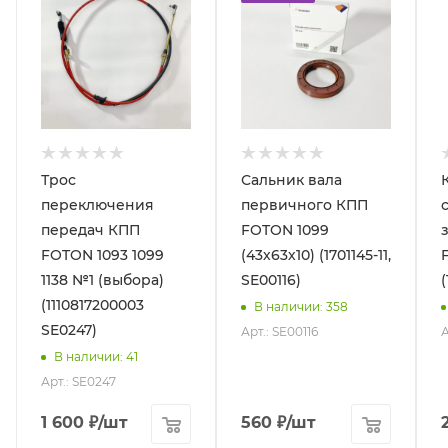
Трос
Сальник вала
переключения
первичного КПП
передач КПП
FOTON 1099
FOTON 1093 1099
(43х63х10) (1701145-11,
1138 №1 (выбора)
SE00116)
(
(1110817200003
В наличии
: 358
SE0247)
Арт.: SE00116
А
В наличии
: 41
Арт.: SE0247
1 600
₽
/шт
560
₽
/шт