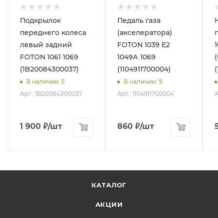
Подкрылок
Педаль газа
переднего колеса
(акселератора)
левый задний
FOTON 1039 Е2
FOTON 1061 1069
1049А 1069
(1B20084300037)
(1104911700004)
В наличии
: 5
В наличии
: 9
Арт.: 1B20084300037
Арт.: 1104911700004
А
1 900
₽
/шт
860
₽
/шт
КАТАЛОГ
АКЦИИ