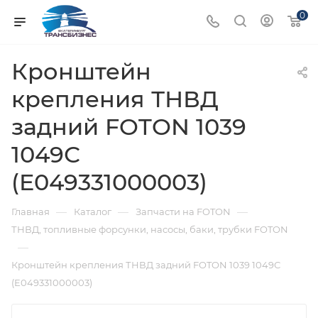
0
Кронштейн
крепления ТНВД
задний FOTON 1039
1049С
(E049331000003)
—
—
—
Главная
Каталог
Запчасти на FOTON
ТНВД, топливные форсунки, насосы, баки, трубки FOTON
—
Кронштейн крепления ТНВД задний FOTON 1039 1049С
(E049331000003)