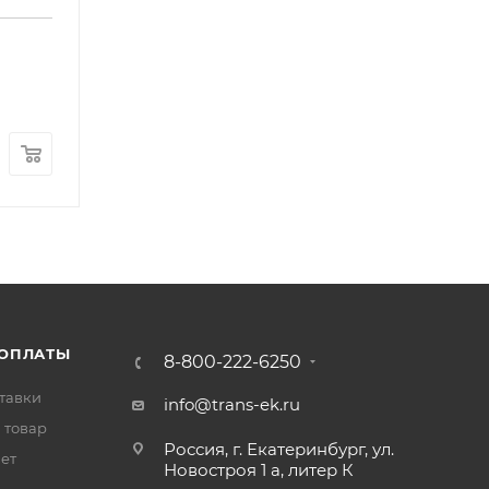
Пластина серьги передней правая FOTON 1041 1
Арт.: 1103629200057
В наличии
: 1
230
₽
/шт
 ОПЛАТЫ
8-800-222-6250
тавки
info@trans-ek.ru
 товар
Россия, г. Екатеринбург, ул.
вет
Новостроя 1 а, литер К