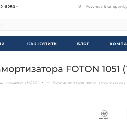
22-6250
Россия, г. Екатеринбур
ИИ
КАК КУПИТЬ
БЛОГ
КОМПА
ортизатора FOTON 1051 (
—
 для подвески FOTON
Кронштейн крепления амортизатора F