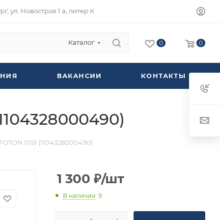
г, ул. Новостроя 1 а, литер К
Каталог
0
0
НИЯ
ВАКАНСИИ
КОНТАКТЫ
1104328000490)
OTON 1051 (1104328000490)
1 300
₽
/шт
В наличии
: 9