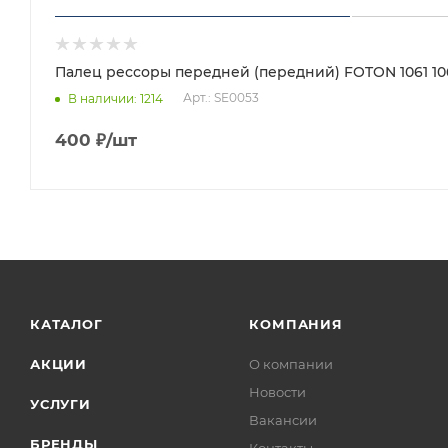
Палец рессоры передней (передний) FOTON 1061 1069 
Арт.: SE0053
В наличии
: 1214
400
₽
/шт
КАТАЛОГ
КОМПАНИЯ
АКЦИИ
О компании
Новости
УСЛУГИ
Вакансии
БРЕНДЫ