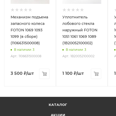
Механизм подъема
Уплотнитель
запасного колеса
лобового стекла
FOTON 1069 1093
наружный FOTON
1099 (в сборе)
1051 1061 1069 1089
(1106631500008)
(1B20052100002)
В наличии
: 3
В наличии
: 3
Арт.: 1106631500008
Арт.: 1B20052100002
А
3 500
₽
/шт
1 100
₽
/шт
КАТАЛОГ
АКЦИИ