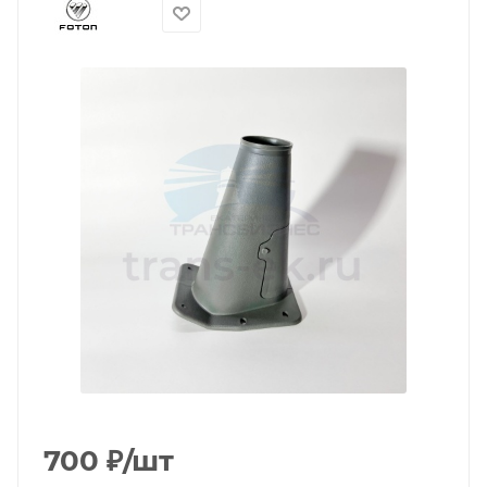
700
₽
/шт