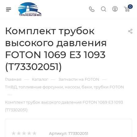
0
Комплект трубок
высокого давления
FOTON 1069 Е3 1093
(T73302051)
—
—
—
Главная
Каталог
Запчасти на FOTON
ТНВД, топливные форсунки, насосы, баки, трубки FOTON
—
Комплект трубок высокого давления FOTON 1069 Е3 1093
(T73302051)
Артикул:
T73302051