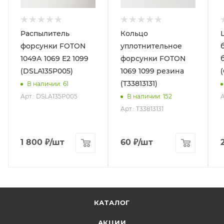
Распылитель
Кольцо
форсунки FOTON
уплотнительное
1049А 1069 Е2 1099
форсунки FOTON
(DSLA135P005)
1069 1099 резина
(T33813131)
В наличии
: 61
Арт.: DSLA135P005
А
В наличии
: 152
Арт.: T33813131
1 800
₽
/шт
60
₽
/шт
КАТАЛОГ
АКЦИИ