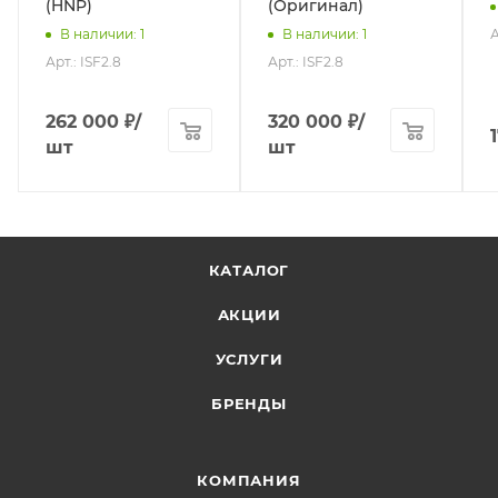
(HNP)
(Оригинал)
А
В наличии
: 1
В наличии
: 1
Арт.: ISF2.8
Арт.: ISF2.8
262 000
₽
/
320 000
₽
/
шт
шт
КАТАЛОГ
АКЦИИ
УСЛУГИ
БРЕНДЫ
КОМПАНИЯ