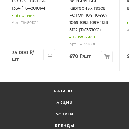
FOTON 1138 1254
вентиляции
1354 (T64801014)
картерных газов
FOTON 1041 1049А
1
В наличии
: 1
1069 1093 1099 1138
Арт.: T64801014
5122 (T4133J001)
А
В наличии
: 11
Арт.: T4133J001
35 000
₽
/
670
₽
/шт
шт
КАТАЛОГ
АКЦИИ
УСЛУГИ
БРЕНДЫ