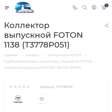
0
Коллектор
выпускной FOTON
1138 (T3778P051)
—
—
—
Главная
Каталог
Запчасти на FOTON
—
Турбокомпрессоры, коллекторы, глушители FOTON
Коллектор выпускной FOTON 1138 (T3778P051)
Артикул:
T3778P051