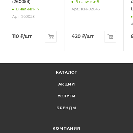
(260058)
В наличии
: 8
Арт.: 16N-02046
В наличии
: 7
Арт.: 260058
А
110
₽
/шт
420
₽
/шт
КАТАЛОГ
АКЦИИ
УСЛУГИ
БРЕНДЫ
КОМПАНИЯ