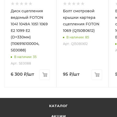
Диск сцепления
Болт смотровой
ведомый FOTON
крышки картера
1041 1049А 1051 1069
сцепления FOTON
Е2 1099 Е2
1069 (Q150B0612)
(D=330мм)
В наличии
: 85
(1106916100004,
Арт.: Q150B0612
SE0088)
А
В наличии
: 35
Арт.: SE0088
6 300
₽
/шт
95
₽
/шт
КАТАЛОГ
АКЦИИ