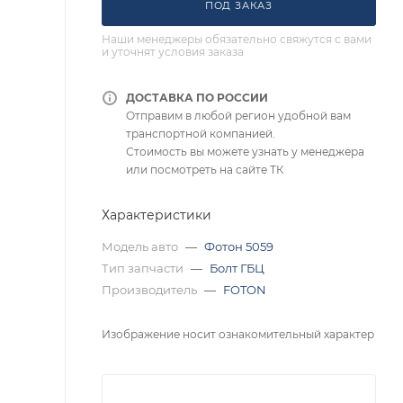
ПОД ЗАКАЗ
Наши менеджеры обязательно свяжутся с вами
и уточнят условия заказа
ДОСТАВКА ПО РОССИИ
Отправим в любой регион удобной вам
транспортной компанией.
Стоимость вы можете узнать у менеджера
или посмотреть на сайте ТК
Характеристики
Модель авто
—
Фотон 5059
Тип запчасти
—
Болт ГБЦ
Производитель
—
FOTON
Изображение носит ознакомительный характер