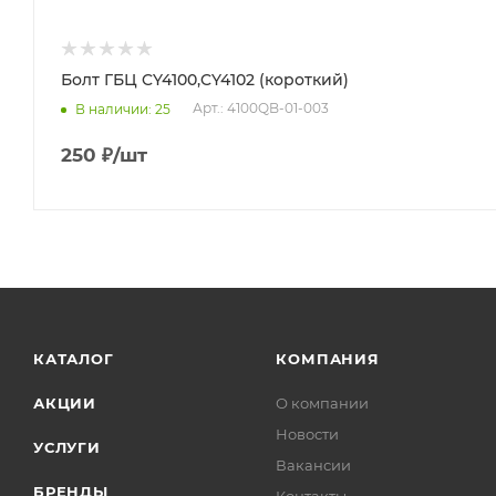
Болт ГБЦ CY4100,CY4102 (короткий)
Арт.: 4100QB-01-003
В наличии
: 25
250
₽
/шт
КАТАЛОГ
КОМПАНИЯ
АКЦИИ
О компании
Новости
УСЛУГИ
Вакансии
БРЕНДЫ