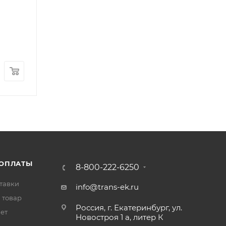
 ОПЛАТЫ
8-800-222-6250
тавки
info@trans-ek.ru
 товар
Россия, г. Екатеринбург, ул.
вет
Новостроя 1 а, литер К