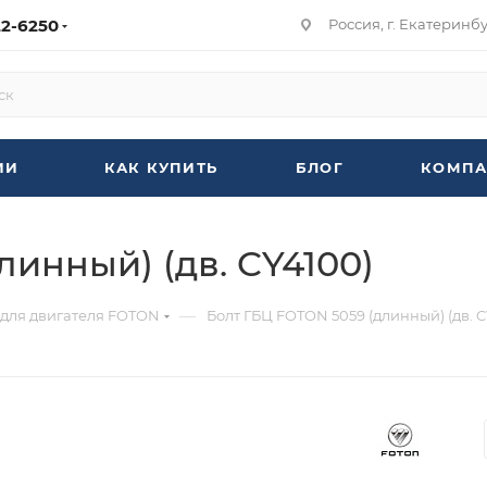
22-6250
Россия, г. Екатеринбур
ИИ
КАК КУПИТЬ
БЛОГ
КОМПА
инный) (дв. CY4100)
—
 для двигателя FOTON
Болт ГБЦ FOTON 5059 (длинный) (дв. C