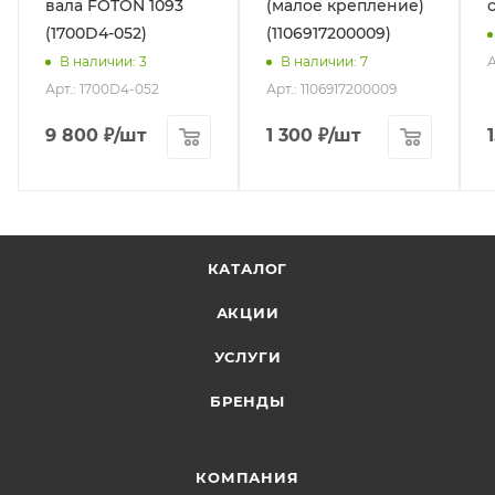
вала FOTON 1093
(малое крепление)
(1700D4-052)
(1106917200009)
А
В наличии
: 3
В наличии
: 7
Арт.: 1700D4-052
Арт.: 1106917200009
9 800
₽
/шт
1 300
₽
/шт
КАТАЛОГ
АКЦИИ
УСЛУГИ
БРЕНДЫ
КОМПАНИЯ