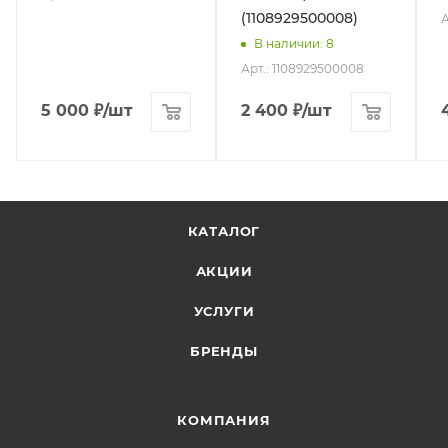
(1108929500008)
А
В наличии
: 8
Арт.: 1108929500008
5 000
₽
/шт
2 400
₽
/шт
КАТАЛОГ
АКЦИИ
УСЛУГИ
БРЕНДЫ
КОМПАНИЯ