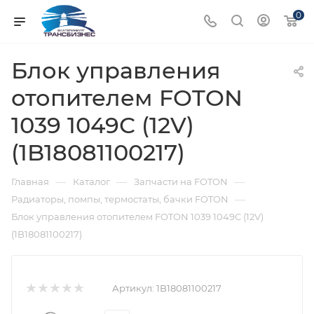
0
Блок управления
отопителем FOTON
1039 1049С (12V)
(1B18081100217)
—
—
—
Главная
Каталог
Запчасти на FOTON
—
Радиаторы, помпы, термостаты, бачки FOTON
Блок управления отопителем FOTON 1039 1049С (12V)
(1B18081100217)
Артикул:
1B18081100217