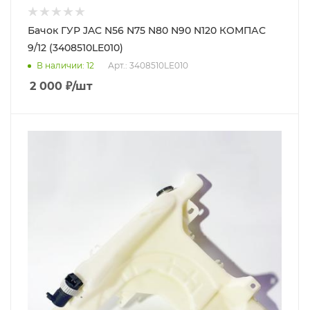
Бачок ГУР JAC N56 N75 N80 N90 N120 КОМПАС
9/12 (3408510LE010)
В наличии
: 12
Арт.: 3408510LE010
2 000
₽
/шт