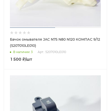
Бачок омывателя JAC N75 N80 N120 КОМПАС 9/12
(5207010LE010)
В наличии
: 3
Арт.: 5207010LE010
1 500
₽
/шт