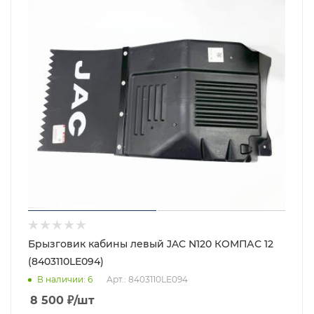
Брызговик кабины левый JAC N120 КОМПАС 12
(8403110LE094)
В наличии
: 6
Арт.: 8403110LE094
8 500
₽
/шт