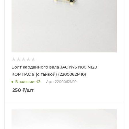
Болт карданного вала JAC N75 N80 N120
КОМПАС 9 (с гайкой) (2200062M10)
В наличии
: 43
Арт.: 2200062M10
250
₽
/шт