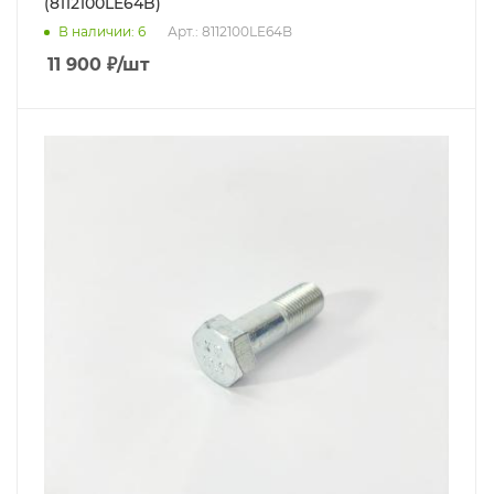
(8112100LE64B)
В наличии
: 6
Арт.: 8112100LE64B
11 900
₽
/шт