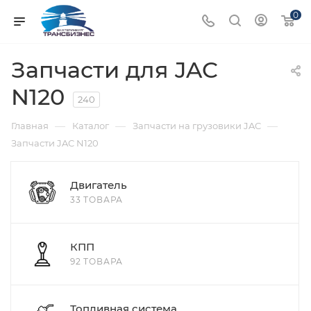
0
Запчасти для JAC
N120
240
—
—
—
Главная
Каталог
Запчасти на грузовики JAC
Запчасти JAC N120
Двигатель
33 ТОВАРА
КПП
92 ТОВАРА
Топливная система