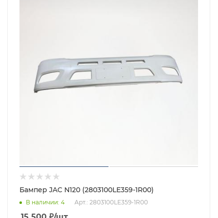
Бампер JAC N120 (2803100LE359-1R00)
В наличии
: 4
Арт.: 2803100LE359-1R00
15 500
₽
/шт