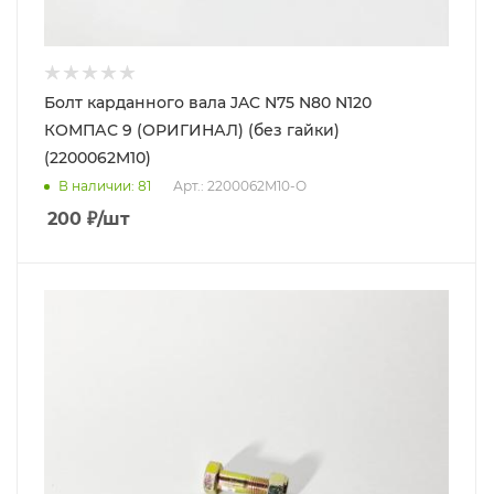
Болт карданного вала JAC N75 N80 N120
КОМПАС 9 (ОРИГИНАЛ) (без гайки)
(2200062M10)
В наличии
: 81
Арт.: 2200062M10-О
200
₽
/шт