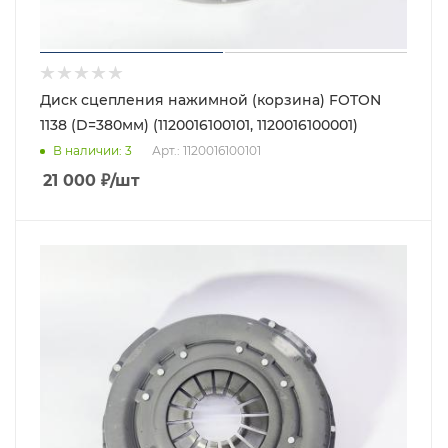
Диск сцепления нажимной (корзина) FOTON
1138 (D=380мм) (1120016100101, 1120016100001)
В наличии
: 3
Арт.: 1120016100101
21 000
₽
/шт