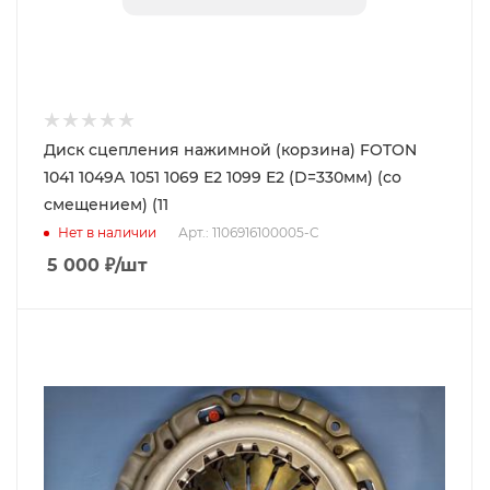
Диск сцепления нажимной (корзина) FOTON
1041 1049А 1051 1069 Е2 1099 Е2 (D=330мм) (со
смещением) (11
Нет в наличии
Арт.: 1106916100005-C
5 000
₽
/шт