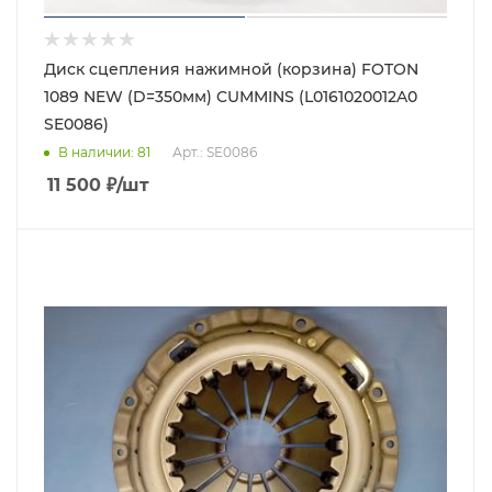
Диск сцепления нажимной (корзина) FOTON
1089 NEW (D=350мм) CUMMINS (L0161020012A0
SE0086)
В наличии
: 81
Арт.: SE0086
11 500
₽
/шт