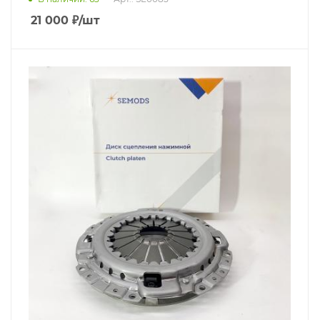
21 000
₽
/шт