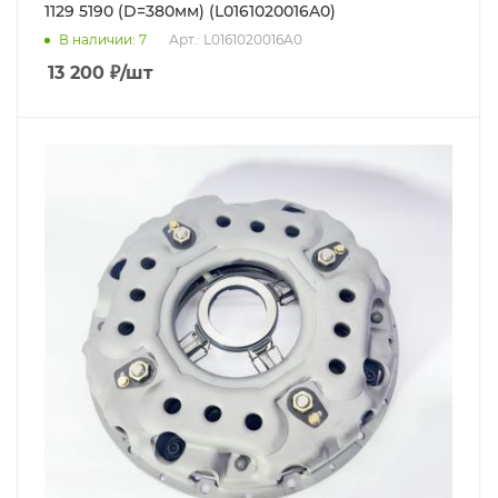
1129 5190 (D=380мм) (L0161020016A0)
В наличии
: 7
Арт.: L0161020016A0
13 200
₽
/шт