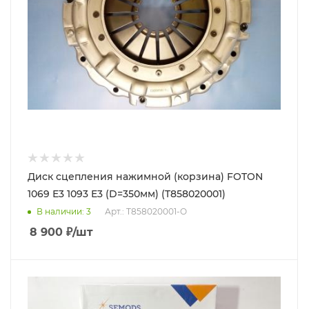
Диск сцепления нажимной (корзина) FOTON
1069 Е3 1093 E3 (D=350мм) (T858020001)
В наличии
: 3
Арт.: T858020001-O
8 900
₽
/шт