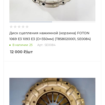
Диск сцепления нажимной (корзина) FOTON
1069 Е3 1093 E3 (D=350мм) (T858020001, SE0084)
В наличии
: 25
Арт.: SE0084
12 000
₽
/шт