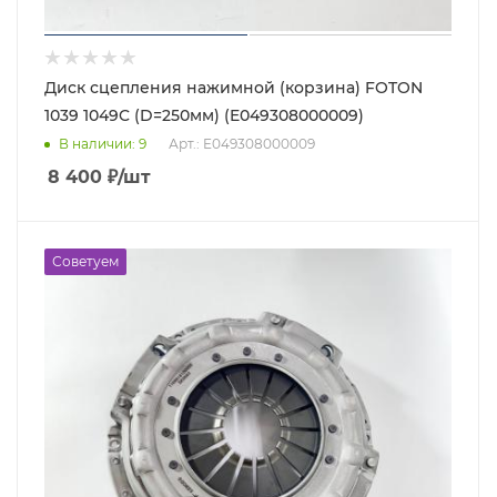
Диск сцепления нажимной (корзина) FOTON
1039 1049C (D=250мм) (E049308000009)
В наличии
: 9
Арт.: E049308000009
8 400
₽
/шт
Советуем