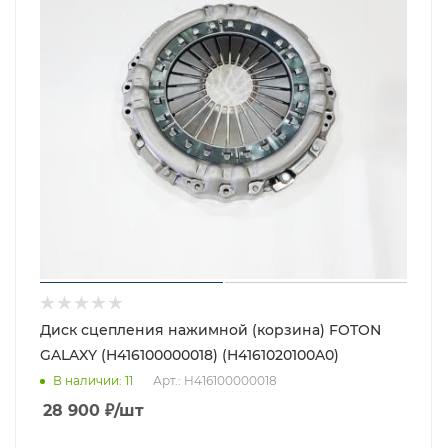
Диск сцепления нажимной (корзина) FOTON
GALAXY (H416100000018) (H4161020100A0)
В наличии
: 11
Арт.: H416100000018
28 900
₽
/шт